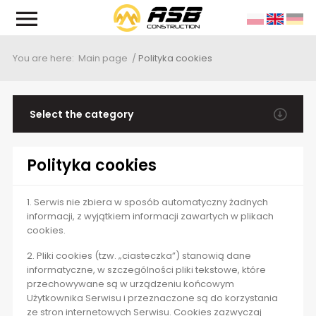
You are here:
Main page
/
Polityka cookies
ssion and objectives
thorities
Select the category
Polityka cookies
story
Polityka cookies
1. Serwis nie zbiera w sposób automatyczny żadnych
informacji, z wyjątkiem informacji zawartych w plikach
cookies.
2. Pliki cookies (tzw. „ciasteczka”) stanowią dane
informatyczne, w szczególności pliki tekstowe, które
przechowywane są w urządzeniu końcowym
Użytkownika Serwisu i przeznaczone są do korzystania
ze stron internetowych Serwisu. Cookies zazwyczaj