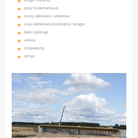
ściągi i stężenia
płyty fundamentowe
ściany betonowe i żelbetowe
słupy żelbetowe prostokątne i okrągłe
belki i podciągi
wieńce
stropodachy
rampy