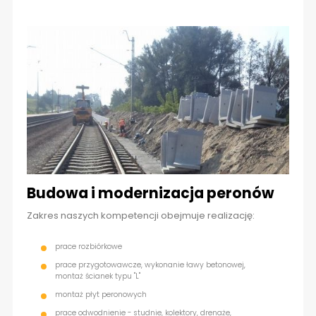
Budowa i modernizacja peronów
Zakres naszych kompetencji obejmuje realizację:
prace rozbiórkowe
prace przygotowawcze, wykonanie ławy betonowej,
montaż ścianek typu "L"
montaż płyt peronowych
prace odwodnienie - studnie, kolektory, drenaże,