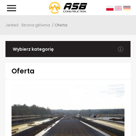
Jesteś:
Strona główna
/
Oferta
ja i cele
rząd
Wybierz kategorię
Oferta
storia
Oferta