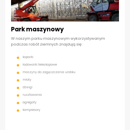
Park maszynowy
W naszym parku maszynowym wykorzystywanym
podczas robót ziemnych znajdują się :
koparki
ładowarki teleskopowe
maszyny do zagęszczania urobku
młoty
dźwigi
rusztowania
agregaty
kompresory