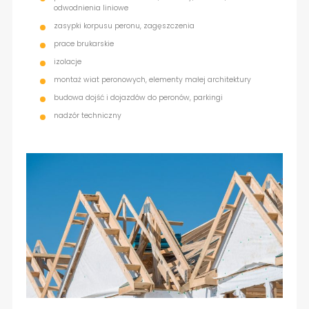
odwodnienia liniowe
zasypki korpusu peronu, zagęszczenia
prace brukarskie
izolacje
montaż wiat peronowych, elementy małej architektury
budowa dojść i dojazdów do peronów, parkingi
nadzór techniczny