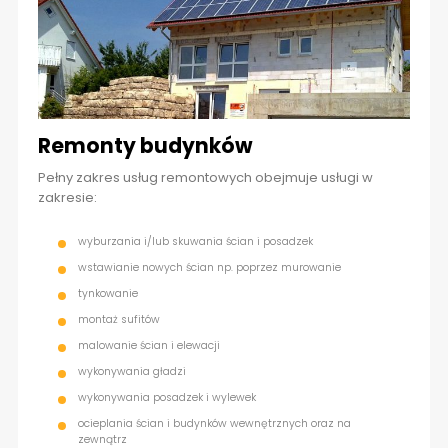
Remonty budynków
Pełny zakres usług remontowych obejmuje usługi w
zakresie:
wyburzania i/lub skuwania ścian i posadzek
wstawianie nowych ścian np. poprzez murowanie
tynkowanie
montaż sufitów
malowanie ścian i elewacji
wykonywania gładzi
wykonywania posadzek i wylewek
ocieplania ścian i budynków wewnętrznych oraz na
zewnątrz