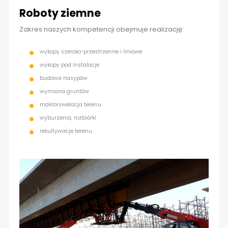
Roboty ziemne
Zakres naszych kompetencji obejmuje realizację:
wykopy szeroko-przestrzenne i liniowe
wykopy pod instalacje
budowa nasypów
wymiana gruntów
makroniwelacja terenu
wyburzenia, rozbiórki
rekultywacje terenu