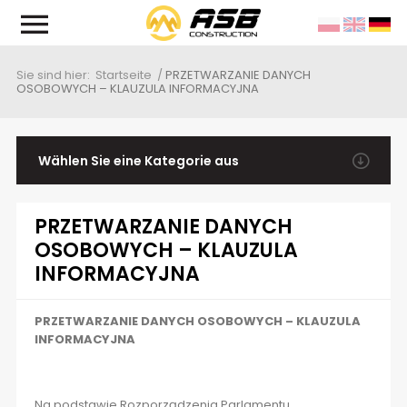
Sie sind hier:
Startseite
/
PRZETWARZANIE DANYCH
OSOBOWYCH – KLAUZULA INFORMACYJNA
ssion und Ziele
schäftsleitung
Wählen Sie eine Kategorie aus
PRZETWARZANIE DANYCH OSOBOWYCH – KLAUZULA
schichte
INFORMACYJNA
PRZETWARZANIE DANYCH
OSOBOWYCH – KLAUZULA
INFORMACYJNA
PRZETWARZANIE DANYCH OSOBOWYCH – KLAUZULA
INFORMACYJNA
Na podstawie Rozporządzenia Parlamentu